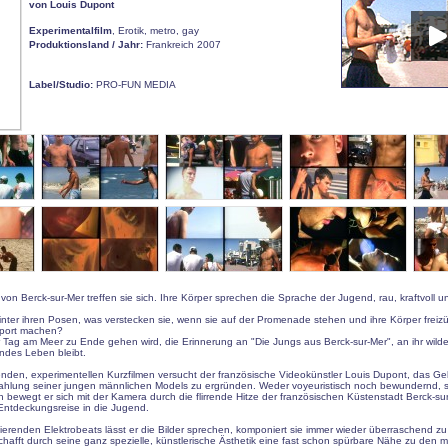
von Louis Dupont
Experimentalfilm
, Erotik, metro, gay
Produktionsland / Jahr:
Frankreich 2007
Label/Studio:
PRO-FUN MEDIA
on Berck-sur-Mer treffen sie sich. Ihre Körper sprechen die Sprache der Jugend, rau, kraftvoll u
inter ihren Posen, was verstecken sie, wenn sie auf der Promenade stehen und ihre Körper freiz
Sport machen?
Tag am Meer zu Ende gehen wird, die Erinnerung an "Die Jungs aus Berck-sur-Mer", an ihr wild
ndes Leben bleibt.
nden, experimentellen Kurzfilmen versucht der französische Videokünstler Louis Dupont, das Ge
ahlung seiner jungen männlichen Models zu ergründen. Weder voyeuristisch noch bewundernd, s
ch bewegt er sich mit der Kamera durch die flirrende Hitze der französischen Küstenstadt Berck-s
Entdeckungsreise in die Jugend.
sierenden Elektrobeats lässt er die Bilder sprechen, komponiert sie immer wieder überraschend z
hafft durch seine ganz spezielle, künstlerische Ästhetik eine fast schon spürbare Nähe zu den