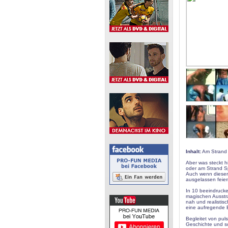
Inhalt:
Am Strand v
Aber was steckt h
oder am Strand 
Auch wenn dieser 
ausgelassen feier
In 10 beeindrucke
magischen Ausstr
nah und realistis
eine aufregende 
Begleitet von pul
Geschichte und sc