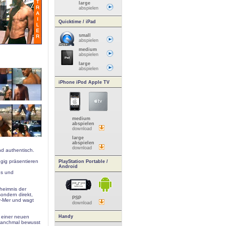
large
abspielen
Quicktime / iPad
small
abspielen
medium
abspielen
large
abspielen
iPhone iPod Apple TV
medium
abspielen
download
large
abspielen
download
nd authentisch.
ügig präsentieren
PlayStation Portable /
Android
es und
heimnis der
ondern direkt,
PSP
ur-Mer und wagt
download
u einer neuen
Handy
 manchmal bewusst