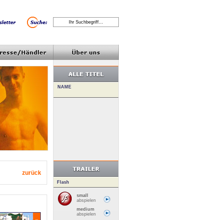
zurück
Flash
small
abspielen
medium
abspielen