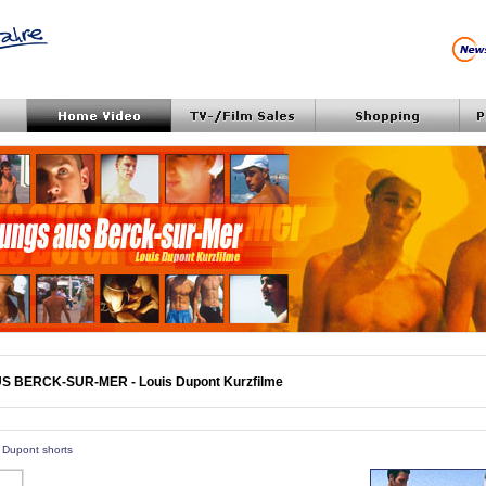
S BERCK-SUR-MER - Louis Dupont Kurzfilme
is Dupont shorts