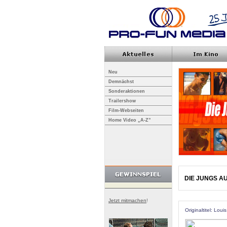
Neu
Demnächst
Sonderaktionen
Trailershow
Film-Webseiten
Home Video „A-Z”
DIE JUNGS AU
Jetzt mitmachen
!
Originaltitel: Lou