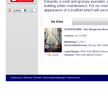
Eduardo, a snob and grumpy journalist, an
building under maintenance. For six mont
appearance of a scaffold which will unco
SCAFFOLDING - Das Baugerüst (Kurzf
Laufzeit:
ca. 14 Min.
Bildformat:
1,78:1
Kinovorführformate:
Blu-ray (HD 1080
Label/Studio:
PRO-FUN MEDIA Filmver
Zoom
Vertrieb:
PRO-FUN MEDIA GmbH
Impressum |
Sitemap |
Kontakt |
Nutzungsbedingungen |
Datenschutz