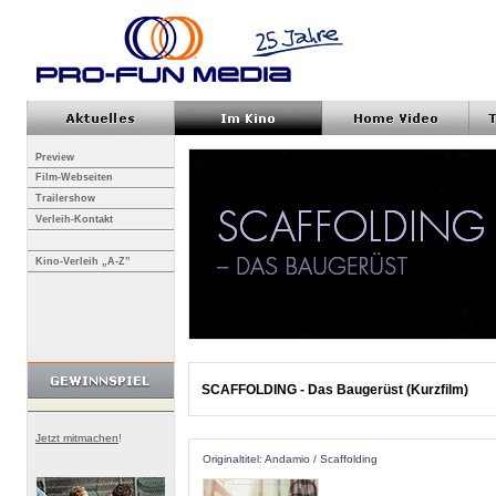
Preview
Film-Webseiten
Trailershow
Verleih-Kontakt
Kino-Verleih „A-Z”
SCAFFOLDING - Das Baugerüst (Kurzfilm)
Jetzt mitmachen
!
Originaltitel: Andamio / Scaffolding