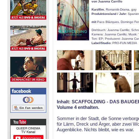
von Juanma Carrillo
Kurzfilm
, Romantik-Drama, gay
Produktionsland / Jahr:
Spanie
mit
Paco Blázques, Domingo Fe
Drehbuch: Juanma Carrillo; Schnit
Kamera: Juanma Carrillo; Musik:
Ton: EP; Produzent: Juanma Carr
Label/Studio:
PRO-FUN MEDIA
Inhalt:
SCAFFOLDING - DAS BAUGERÜS
Volume 4 enthalten.
Sommer in der Stadt, die Sonne verborg
für Lärm, Dreck und Ärger, aber zwei 
Augenblicke. Nichts bleibt, wie es war.