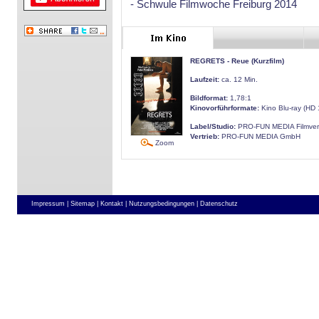
- Schwule Filmwoche Freiburg 2014
REGRETS - Reue (Kurzfilm)
Laufzeit:
ca. 12 Min.
Bildformat:
1,78:1
Kinovorführformate:
Kino Blu-ray (HD
Label/Studio:
PRO-FUN MEDIA Filmver
Vertrieb:
PRO-FUN MEDIA GmbH
Zoom
Impressum |
Sitemap |
Kontakt |
Nutzungsbedingungen |
Datenschutz