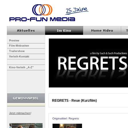
Preview
Film-Webseiten
Trailershow
Verleih-Kontakt
Kino-Verleih „A-Z”
REGRETS - Reue (Kurzfilm)
Jetzt mitmachen
!
Originaltitel: Regrets