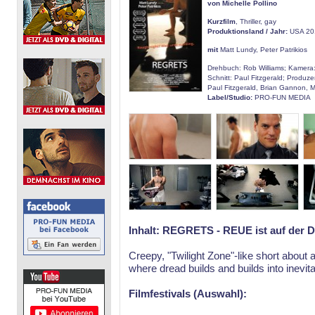
von Michelle Pollino
Kurzfilm
, Thriller, gay
Produktionsland / Jahr:
USA 20
mit
Matt Lundy, Peter Patrikios
Drehbuch: Rob Williams; Kamera:
Schnitt: Paul Fitzgerald; Produze
Paul Fitzgerald, Brian Gannon, Mi
Label/Studio:
PRO-FUN MEDIA
Inhalt:
REGRETS - REUE ist auf der D
Creepy, "Twilight Zone"-like short about
where dread builds and builds into inevita
Filmfestivals (Auswahl):