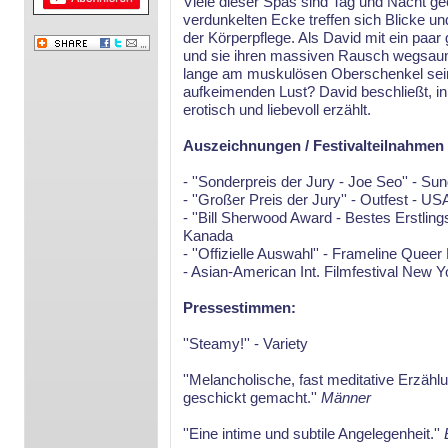
Viele dieser Spas sind Tag und Nacht ge
verdunkelten Ecke treffen sich Blicke u
der Körperpflege. Als David mit ein paar
und sie ihren massiven Rausch wegsaunie
lange am muskulösen Oberschenkel sei
aufkeimenden Lust? David beschließt, in
erotisch und liebevoll erzählt.
Auszeichnungen / Festivalteilnahmen
- ''Sonderpreis der Jury - Joe Seo'' - Su
- ''Großer Preis der Jury'' - Outfest - US
- ''Bill Sherwood Award - Bestes Erstling
Kanada
- ''Offizielle Auswahl'' - Frameline Quee
- Asian-American Int. Filmfestival New 
Pressestimmen:
''Steamy!'' - Variety
''Melancholische, fast meditative Erzähl
geschickt gemacht.''
Männer
''Eine intime und subtile Angelegenheit.''