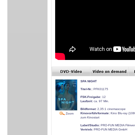
SPA NIGHT
Titel-Nr.:
PFK01175
FSK-Freigabe:
12
Laufzeit:
ca. 97 Min.
Bildformat:
2,35:1 cinemascope
Kinovorführformate:
Kino Blu-ray (10
Zoom
zum Kinostart
Label/Studio:
PRO-FUN MEDIA Filmver
Vertrieb:
PRO-FUN MEDIA GmbH