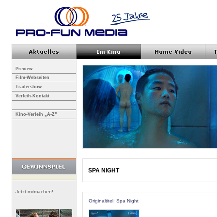
Preview
Film-Webseiten
Trailershow
Verleih-Kontakt
Kino-Verleih „A-Z”
SPA NIGHT
Jetzt mitmachen
!
Originaltitel: Spa Night