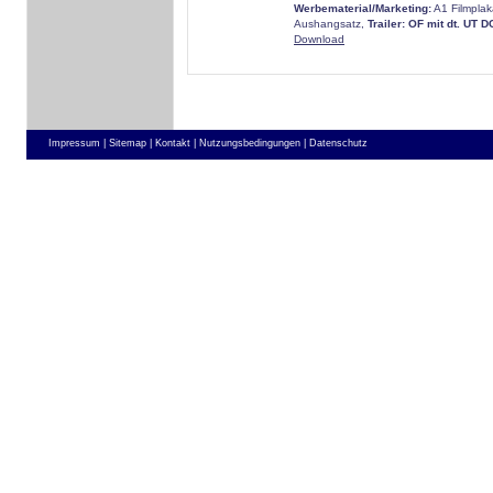
Werbematerial/Marketing:
A1 Filmplak
Aushangsatz,
Trailer: OF mit dt. UT 
Download
Impressum |
Sitemap |
Kontakt |
Nutzungsbedingungen |
Datenschutz