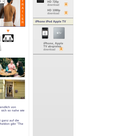
HD 720p
download
HD 1080p
download
iPhone iPod Apple TV
iPhone, Apple
TV abspielen
download
 endlich von
 sich so nahe wie
t ganz auf die
heldon gibt ''The