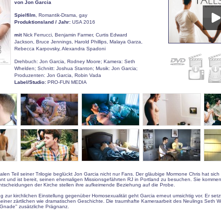
von Jon Garcia
Spielfilm
, Romantik-Drama, gay
Produktionsland / Jahr:
USA 2016
mit
Nick Ferrucci, Benjamin Farmer, Curtis Edward
Jackson, Bruce Jennings, Harold Phillips, Malaya Garza,
Rebecca Karpovsky, Alexandra Spadoni
Drehbuch: Jon Garcia, Rodney Moore; Kamera: Seth
Whelden; Schnitt: Joshua Stanton; Musik: Jon Garcia;
Produzenten: Jon Garcia, Robin Vada
Label/Studio:
PRO-FUN MEDIA
alen Teil seiner Trilogie beglückt Jon Garcia nicht nur Fans. Der gläubige Mormone Chris hat sich
nnt und ist bereit, seinen ehemaligen Missionsgefährten RJ in Portland zu besuchen. Sie kommen
ntscheidungen der Kirche stellen ihre aufkeimende Beziehung auf die Probe.
ng zur kirchlichen Einstellung gegenüber Homosexualität geht Garcia erneut umsichtig vor. Er setz
seiner zärtlichen wie dramatischen Geschichte. Die traumhafte Kameraarbeit des Neulings Seth W
 Gnade'' zusätzliche Prägnanz.