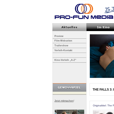
Preview
Film-Webseiten
Trailershow
Verleih-Kontakt
Kino-Verleih „A-Z”
THE FALLS 3: 
Jetzt mitmachen
!
Originaltitel: The