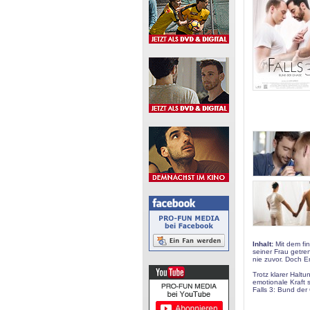
Inhalt:
Mit dem fin
seiner Frau getre
nie zuvor. Doch E
Trotz klarer Haltu
emotionale Kraft 
Falls 3: Bund der