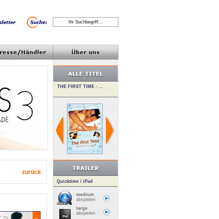
zurück
Quicktime / iPad
medium
abspielen
large
abspielen