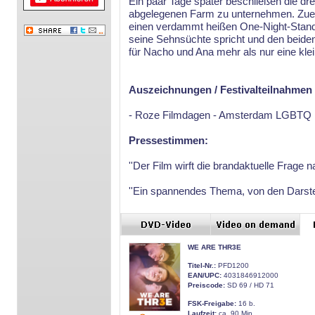
Ein paar Tage später beschließen die dr
abgelegenen Farm zu unternehmen. Zuerst
einen verdammt heißen One-Night-Stand 
seine Sehnsüchte spricht und den beiden 
für Nacho und Ana mehr als nur eine kle
Auszeichnungen / Festivalteilnahmen
- Roze Filmdagen - Amsterdam LGBTQ F
Pressestimmen:
''Der Film wirft die brandaktuelle Frage 
''Ein spannendes Thema, von den Darstell
WE ARE THR3E
Titel-Nr.:
PFD1200
EAN/UPC:
4031846912000
Preiscode:
SD 69 / HD 71
FSK-Freigabe:
16 b.
Laufzeit:
ca. 90 Min.