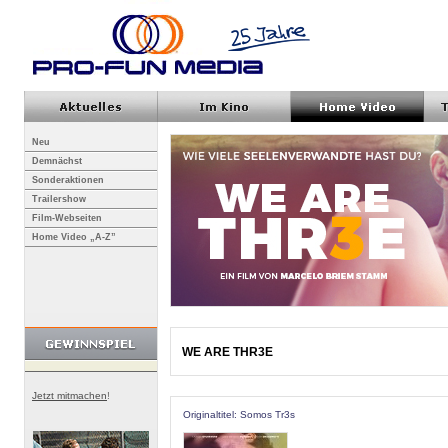
Neu
Demnächst
Sonderaktionen
Trailershow
Film-Webseiten
Home Video „A-Z”
WE ARE THR3E
Jetzt mitmachen
!
Originaltitel: Somos Tr3s