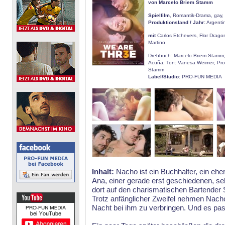
von Marcelo Briem Stamm
Spielfilm
, Romantik-Drama, gay, 
Produktionsland / Jahr:
Argenti
mit
Carlos Etchevers, Flor Drago
Martino
Drehbuch: Marcelo Briem Stamm; 
Acuña; Ton: Vanesa Weimer; Pro
Stamm
Label/Studio:
PRO-FUN MEDIA
Inhalt:
Nacho ist ein Buchhalter, ein eher
Ana, einer gerade erst geschiedenen, s
dort auf den charismatischen Bartender Se
Trotz anfänglicher Zweifel nehmen Nacho
Nacht bei ihm zu verbringen. Und es pas