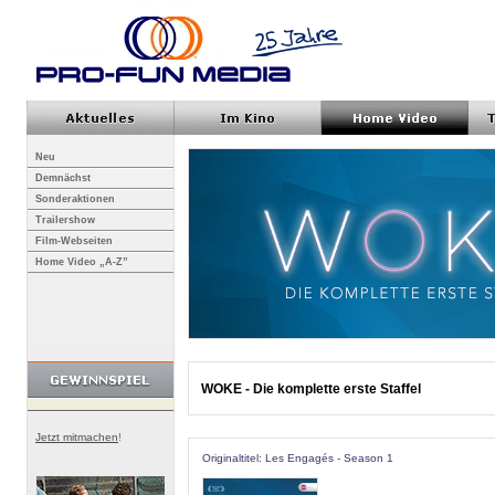
Neu
Demnächst
Sonderaktionen
Trailershow
Film-Webseiten
Home Video „A-Z”
WOKE - Die komplette erste Staffel
Jetzt mitmachen
!
Originaltitel: Les Engagés - Season 1