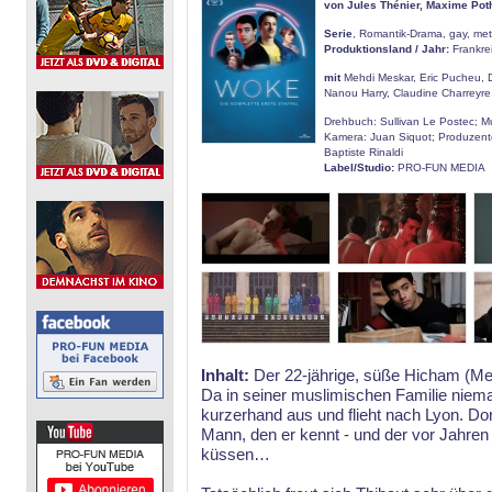
von Jules Thénier, Maxime Pot
Serie
, Romantik-Drama, gay, met
Produktionsland / Jahr:
Frankre
mit
Mehdi Meskar, Eric Pucheu, 
Nanou Harry, Claudine Charreyre,
Drehbuch: Sullivan Le Postec; M
Kamera: Juan Siquot; Produzent
Baptiste Rinaldi
Label/Studio:
PRO-FUN MEDIA
Inhalt:
Der 22-jährige, süße Hicham (Meh
Da in seiner muslimischen Familie nieman
kurzerhand aus und flieht nach Lyon. Dor
Mann, den er kennt - und der vor Jahren
küssen…