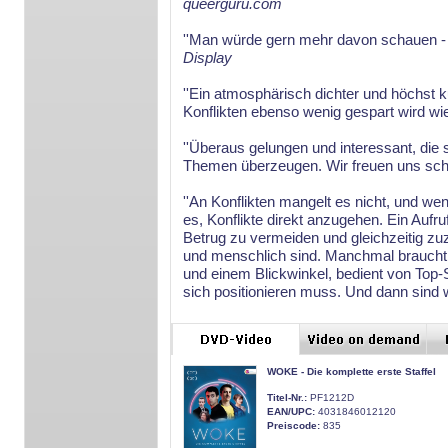
queerguru.com
''Man würde gern mehr davon schauen - 
Display
''Ein atmosphärisch dichter und höchst k
Konflikten ebenso wenig gespart wird wi
''Überaus gelungen und interessant, die
Themen überzeugen. Wir freuen uns schon
''An Konflikten mangelt es nicht, und w
es, Konflikte direkt anzugehen. Ein Aufr
Betrug zu vermeiden und gleichzeitig zuz
und menschlich sind. Manchmal braucht
und einem Blickwinkel, bedient von Top-
sich positionieren muss. Und dann sind w
WOKE - Die komplette erste Staffel
Titel-Nr.:
PF1212D
EAN/UPC:
4031846012120
Preiscode:
835