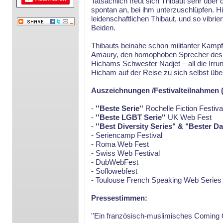
Tatsächlich freut sich Thibaut sehr übe
spontan an, bei ihm unterzuschlüpfen. H
leidenschaftlichen Thibaut, und so vibri
Beiden.
Thibauts beinahe schon militanter Kam
Amaury, den homophoben Sprecher des 
Hichams Schwester Nadjet – all die Irr
Hicham auf der Reise zu sich selbst übe
Auszeichnungen /Festivalteilnahmen 
-
''Beste Serie''
Rochelle Fiction Festiva
-
''Beste LGBT Serie''
UK Web Fest
-
''Best Diversity Series" & "Bester D
- Seriencamp Festival
- Roma Web Fest
- Swiss Web Festival
- DubWebFest
- Soflowebfest
- Toulouse French Speaking Web Series 
Pressestimmen:
''Ein französisch-muslimisches Coming O