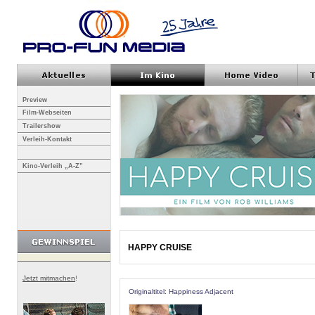
Preview
Film-Webseiten
Trailershow
Verleih-Kontakt
Kino-Verleih „A-Z”
HAPPY CRUISE
Jetzt mitmachen
!
Originaltitel: Happiness Adjacent