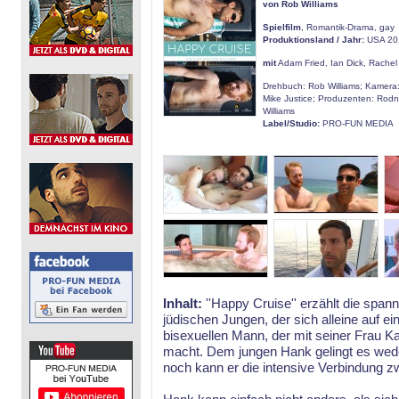
von Rob Williams
Spielfilm
, Romantik-Drama, gay
Produktionsland / Jahr:
USA 20
mit
Adam Fried, Ian Dick, Rachel 
Drehbuch: Rob Williams; Kamera: 
Mike Justice; Produzenten: Rod
Williams
Label/Studio:
PRO-FUN MEDIA
Inhalt:
''Happy Cruise'' erzählt die sp
jüdischen Jungen, der sich alleine auf e
bisexuellen Mann, der mit seiner Frau Ka
macht. Dem jungen Hank gelingt es wede
noch kann er die intensive Verbindung z