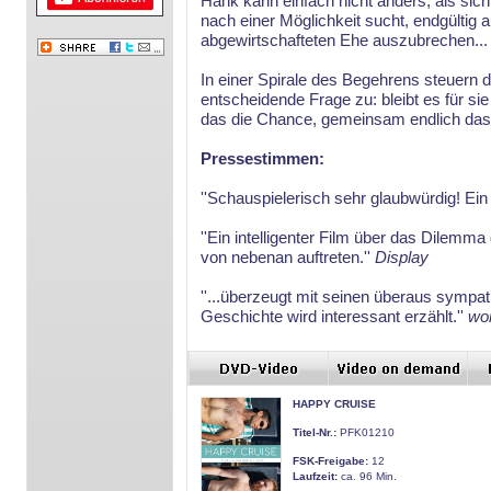
Hank kann einfach nicht anders, als sich
nach einer Möglichkeit sucht, endgültig a
abgewirtschafteten Ehe auszubrechen...
In einer Spirale des Begehrens steuern d
entscheidende Frage zu: bleibt es für si
das die Chance, gemeinsam endlich das
Pressestimmen:
''Schauspielerisch sehr glaubwürdig! E
''Ein intelligenter Film über das Dilemma
von nebenan auftreten.''
Display
''...überzeugt mit seinen überaus sympath
Geschichte wird interessant erzählt.''
wo
HAPPY CRUISE
Titel-Nr.:
PFK01210
FSK-Freigabe:
12
Laufzeit:
ca. 96 Min.