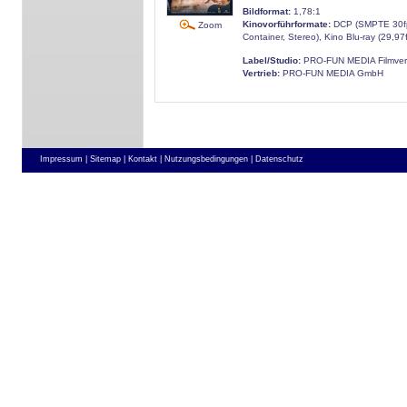
Bildformat:
1,78:1
Kinovorführformate:
DCP (SMPTE 30fp
Zoom
Container, Stereo), Kino Blu-ray (29,97
Label/Studio:
PRO-FUN MEDIA Filmver
Vertrieb:
PRO-FUN MEDIA GmbH
Impressum |
Sitemap |
Kontakt |
Nutzungsbedingungen |
Datenschutz