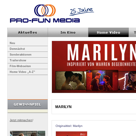
Neu
Demnächst
Sonderaktionen
Trailershow
Film-Webseiten
Home Video „A-Z”
MARILYN
Jetzt mitmachen
!
Originaltitel: Marilyn