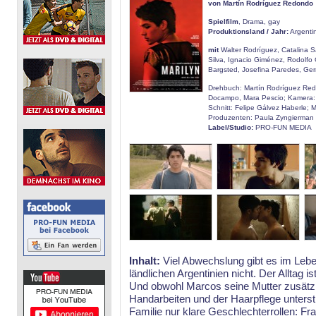
von Martín Rodríguez Redondo
Spielfilm
, Drama, gay
Produktionsland / Jahr:
Argentin
mit
Walter Rodríguez, Catalina 
Silva, Ignacio Giménez, Rodolfo
Bargsted, Josefina Paredes, Ge
Drehbuch: Martín Rodríguez Re
Docampo, Mara Pescio; Kamera: 
Schnitt: Felipe Gálvez Haberle; M
Produzenten: Paula Zyngierman
Label/Studio:
PRO-FUN MEDIA
Inhalt:
Viel Abwechslung gibt es im Leb
ländlichen Argentinien nicht. Der Alltag 
Und obwohl Marcos seine Mutter zusätzli
Handarbeiten und der Haarpflege unterst
Familie nur klare Geschlechterrollen: F