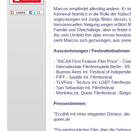
Marcos empfindet allerding anders. Er in
Karneval heimlich in die Rolle der hübs
ungezwungen mit Jungs flirten, tanzen, l
homosexuellen Neigung wegen erfährt Ma
Familie und Gleichaltrige, aber er finde
Als sein Umfeld ihm aber immer feindselig
sieht Marcos sich gezwungen, aus sei
Auszeichnungen / Festivalteilnahmen
- ''INCAA First Feature Film Prize'' - Ci
- Internationale Filmfestspiele Berlin -
- Buenos Aires Int. Festival of Independ
- FIFF - Seattle Int. Filmfestival
- TLVFest - Tel Aviv Int. LGBT Filmffestiv
- San Sebastián Int. Filmfestival
- Merlinka Int. Queer Filmfestival - Belgr
Pressestimmen:
''Erzählt mit einer eleganten Distanz, die
queer.de
''Ein eindrücklicher Film über die Sehns