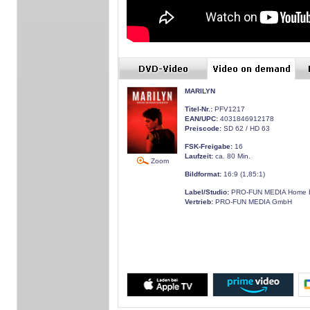
MARILYN
Titel-Nr.:
PFV1217
EAN/UPC:
4031846912178
Preiscode:
SD 62 / HD 63
FSK-Freigabe:
16
Laufzeit:
ca. 80 Min.
Zoom
Bildformat:
16:9 (1,85:1)
Label/Studio:
PRO-FUN MEDIA Home E
Vertrieb:
PRO-FUN MEDIA GmbH