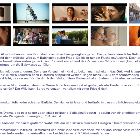
Ali wünschen sich ein Kind, doch das ist leichter gesagt als getan. Die geplante künstliche Befruc
 und der natürliche Weg zum Baby steht außer Frage. Da bleibt nur die Flucht ins Ausland. Doch d
ie Reisekosten wollen gedeckt sein. So wird kurzerhand das Zimmer des Mitbewohners (Alis Ex-
rmietet, um die Babykasse zu füllen.
ag folgt dem anderen. Der erste Versuch, ein Kind zu bekommen, scheitert, das Geld wird knapp
 die illustren Touristen noch zusätzlich strapaziert werden, liegen blank. Als Ali dem schnorrende
eld leiht, das sie und Karole durch den Verkauf ihres Bettes erhalten haben, droht alles zu zerbr
 ist nicht zu denken, denn der Wunsch nach einem Kind ist größer, als alle Hürden, die es zu üb
so schön? Der Wille kann Berge versetzen - vor allem mit einer Prise Glück!
merkomödie voller schräger Einfälle. Der Humor ist leise und beiläufig in diesem zärtlich-verspielte
s Drama, das trotz seiner Leichtigkeit politische Schlagkraft besitzt - geprägt von einer erfrischen
 alle Widrigkeiten hinwegfegt. ''
filmdienst
e Komödie mit einem größeren Wohlfühlfaktor und kleinen surrealen Einlagen.''
film-rezensionen.
unterhaltsamer Heiterkeit, Herzlichkeit und ohne jede Verbiestertheit, mit der das Thema vielleicht 
 mit befreiender und entwaffnender Leichtigkeit erzählt.''
filmjournalisten.de