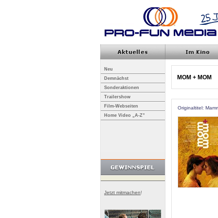
Neu
MOM + MOM
Demnächst
Sonderaktionen
Trailershow
Film-Webseiten
Originaltitel: M
Home Video „A-Z”
Jetzt mitmachen
!