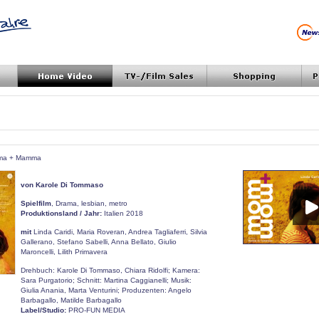
amma + Mamma
von Karole Di Tommaso
Spielfilm
, Drama, lesbian, metro
Produktionsland / Jahr:
Italien 2018
mit
Linda Caridi, Maria Roveran, Andrea Tagliaferri, Silvia
Gallerano, Stefano Sabelli, Anna Bellato, Giulio
Maroncelli, Lilith Primavera
Drehbuch: Karole Di Tommaso, Chiara Ridolfi; Kamera:
Sara Purgatorio; Schnitt: Martina Caggianelli; Musik:
Giulia Anania, Marta Venturini; Produzenten: Angelo
Barbagallo, Matilde Barbagallo
Label/Studio:
PRO-FUN MEDIA