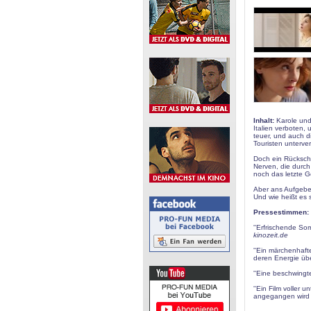
Inhalt:
Karole und 
Italien verboten,
teuer, und auch d
Touristen unterve
Doch ein Rückschl
Nerven, die durch
noch das letzte G
Aber ans Aufgeben
Und wie heißt es 
Pressestimmen:
''Erfrischende Som
kinozeit.de
''Ein märchenhafte
deren Energie über
''Eine beschwingt
''Ein Film voller 
angegangen wird -