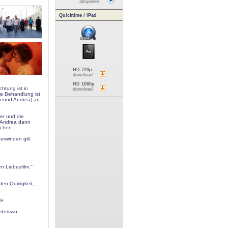
abspielen
Quicktime / iPad
HD 720p
download
HD 1080p
htung ist in
download
ie Behandlung ist
Freund Andrea) an
er und die
n Andrea dann
echen.
erwinden gilt.
n Liebesfilm.''
den Quirligkeit,
de
anderswo