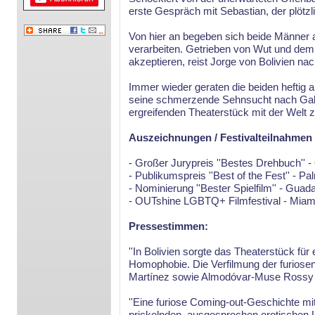
erste Gespräch mit Sebastian, der plötzl
Von hier an begeben sich beide Männer a
verarbeiten. Getrieben von Wut und de
akzeptieren, reist Jorge von Bolivien n
Immer wieder geraten die beiden heftig a
seine schmerzende Sehnsucht nach Gabri
ergreifenden Theaterstück mit der Welt zu
Auszeichnungen / Festivalteilnahmen
- Großer Jurypreis ''Bestes Drehbuch''
- Publikumspreis ''Best of the Fest'' - Pa
- Nominierung ''Bester Spielfilm'' - Guada
- OUTshine LGBTQ+ Filmfestival - Miami
Pressestimmen:
''In Bolivien sorgte das Theaterstück für
Homophobie. Die Verfilmung der furiose
Martínez sowie Almodóvar-Muse Rossy de
''Eine furiose Coming-out-Geschichte mit
prickelnden, ausgesprochen erotischen 