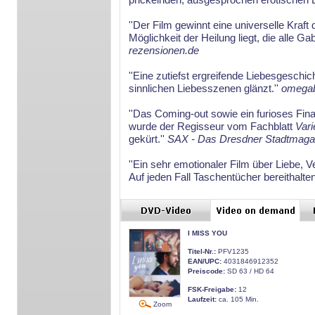
''Der Film gewinnt eine universelle Kr
Möglichkeit der Heilung liegt, die alle G
rezensionen.de
''Eine zutiefst ergreifende Liebesgeschi
sinnlichen Liebesszenen glänzt.''
omegab
''Das Coming-out sowie ein furioses Fin
wurde der Regisseur vom Fachblatt
Vari
gekürt.''
SAX - Das Dresdner Stadtmaga
''Ein sehr emotionaler Film über Liebe, 
Auf jeden Fall Taschentücher bereithalten
I MISS YOU
Titel-Nr.:
PFV1235
EAN/UPC:
4031846912352
Preiscode:
SD 63 / HD 64
FSK-Freigabe:
12
Laufzeit:
ca. 105 Min.
Zoom