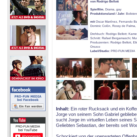
von Rodrigo Bellott
Spielfilm
, Drama, gay
Produktionsland / Jahr:
Bolivie
mit
Oscar Martínez, Fernando Ba
Dominic Colón, Rossy de Palma, 
Drehbuch: Rodrigo Bellott; Kam
Schnitt: Rafael Bergamaschi; Mus
Produzenten: Rodrigo Bellott, Eli
Orozco
Label/Studio:
PRO-FUN MEDIA
Inhalt:
Ein roter Rucksack und ein Koffer,
Jorge von seinem Sohn Gabriel geblieben 
sucht Jorge im virtuellen Leben seines 
Geliebten Sebastian, der bereits seit Wo
Schockiert von der unerwarteten Offenba