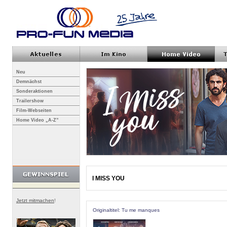
Neu
Demnächst
Sonderaktionen
Trailershow
Film-Webseiten
Home Video „A-Z”
I MISS YOU
Jetzt mitmachen
!
Originaltitel: Tu me manques