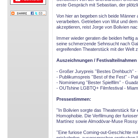
erste Gespräch mit Sebastian, der plötzl
Von hier an begeben sich beide Männer a
verarbeiten. Getrieben von Wut und de
akzeptieren, reist Jorge von Bolivien n
Immer wieder geraten die beiden heftig a
seine schmerzende Sehnsucht nach Gabri
ergreifenden Theaterstück mit der Welt zu
Auszeichnungen / Festivalteilnahmen
- Großer Jurypreis ''Bestes Drehbuch''
- Publikumspreis ''Best of the Fest'' - Pa
- Nominierung ''Bester Spielfilm'' - Guada
- OUTshine LGBTQ+ Filmfestival - Miami
Pressestimmen:
''In Bolivien sorgte das Theaterstück für
Homophobie. Die Verfilmung der furiose
Martínez sowie Almodóvar-Muse Rossy de
''Eine furiose Coming-out-Geschichte mit
prickelnden, ausgesprochen erotischen 