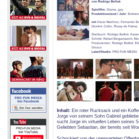
von Rodrigo Bellott
Spielfilm
, Drama, gay
Produktionsland / Jahr:
Bolivie
mit
Oscar Martínez, Fernando Ba
Dominic Colón, Rossy de Palma, 
Drehbuch: Rodrigo Bellott; Kam
Schnitt: Rafael Bergamaschi; Mus
Produzenten: Rodrigo Bellott, Eli
Orozco
Label/Studio:
PRO-FUN MEDIA
Inhalt:
Ein roter Rucksack und ein Koffer,
Jorge von seinem Sohn Gabriel geblieben 
sucht Jorge im virtuellen Leben seines 
Geliebten Sebastian, der bereits seit Wo
Schockiert von der unerwarteten Offenba