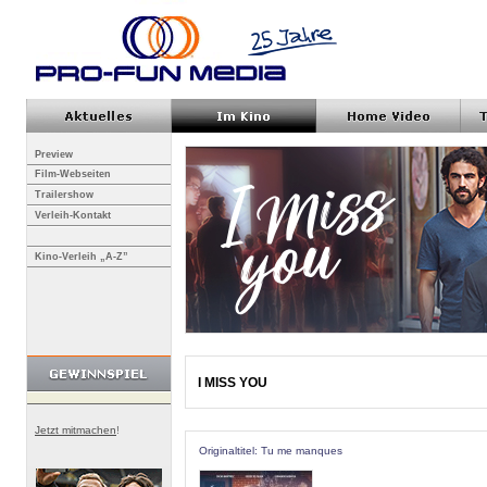
Preview
Film-Webseiten
Trailershow
Verleih-Kontakt
Kino-Verleih „A-Z”
I MISS YOU
Jetzt mitmachen
!
Originaltitel: Tu me manques