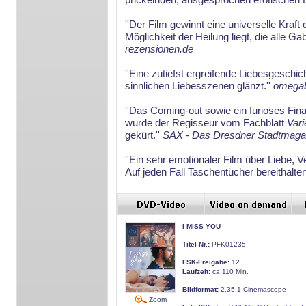
''Der Film gewinnt eine universelle Kr
Möglichkeit der Heilung liegt, die alle G
rezensionen.de
''Eine zutiefst ergreifende Liebesgeschi
sinnlichen Liebesszenen glänzt.''
omegab
''Das Coming-out sowie ein furioses Fin
wurde der Regisseur vom Fachblatt
Vari
gekürt.''
SAX - Das Dresdner Stadtmaga
''Ein sehr emotionaler Film über Liebe, 
Auf jeden Fall Taschentücher bereithalten
I MISS YOU
Titel-Nr.:
PFK01235
FSK-Freigabe:
12
Laufzeit:
ca.110 Min.
Bildformat:
2,35:1 Cinemascope
Zoom