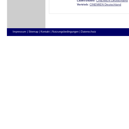
Label/Studio:
CINEMIEN Deutschland
Vertrieb:
CINEMIEN Deutschland
Impressum |
Sitemap |
Kontakt |
Nutzungsbedingungen |
Datenschutz