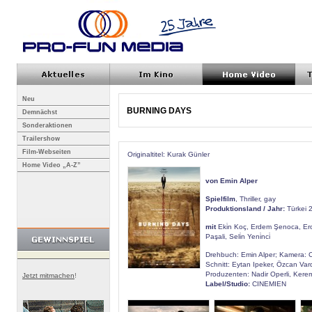
Neu
BURNING DAYS
Demnächst
Sonderaktionen
Trailershow
Film-Webseiten
Originaltitel: Kurak Günler
Home Video „A-Z”
von Emin Alper
Spielfilm
, Thriller, gay
Produktionsland / Jahr:
Türkei 
mit
Eki̇n Koç, Erdem Şenoca, Ero
Paşali, Seli̇n Yeni̇nci̇
Drehbuch: Emin Alper; Kamera: C
Schnitt: Eytan Ipeker, Özcan Vard
Produzenten: Nadir Operli, Kere
Jetzt mitmachen
!
Label/Studio:
CINEMIEN