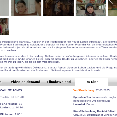
 indonesische Transfrau, hat sich in den Niederlanden ein neues Leben aufgebaut. Sie verbringt
 Freunden Badminton zu spielen, und betreibt mit ihrer besten Freundin Rini ein indonesisches R
hes Leben wird jedoch jäh unterbrochen, als ihr jüngerer Bruder Indra unerwartet aus Timor anreis
ans zu suchen.
iner herzzerreißenden Entscheidung: Soll sie weiterhin im Verborgenen leben oder soll sie offenb
Wahrheit könnte ihr die Chance bieten, sich mit ihrem Bruder zu versöhnen, aber es stellt sich hera
ese mit ihm zu teilen, als sie es sich vorgestellt hat.
t ein außergewöhnliches Dokudrama, das auf Agnes‘ eigenem Leben basiert, und die Frage n
gen Band der Familie und der Suche nach Selbstakzeptanz in den Mittelpunkt stellt.
CALL ME AGNES
Veröffentlichung:
27.03.2025
Titel-Nr.:
PFK01280
Sprachen/Ton:
Indonesisch, englisc
portugiesische Originalfassung
FSK-Freigabe:
12
Untertitel:
Deutsch
Laufzeit:
ca. 94 Min.
Kino-Filmbuchung Kontakt E-Mail:
Bildformat:
1,85:1
CINEMIEN Deutschland:
Verleih-Ko