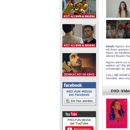
Inhalt:
Agnes, eine
mit ihren queeren
Haus. Ihr friedlic
älteren Bruder H
Agnes steht vor e
wirklich ist? Die 
schwieriger ist, di
CALL ME AGNES is
Identität, dem en