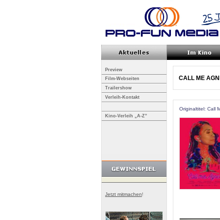
Preview
CALL ME AGN
Film-Webseiten
Trailershow
Verleih-Kontakt
Originaltitel: Cal
Kino-Verleih „A-Z”
Jetzt mitmachen
!