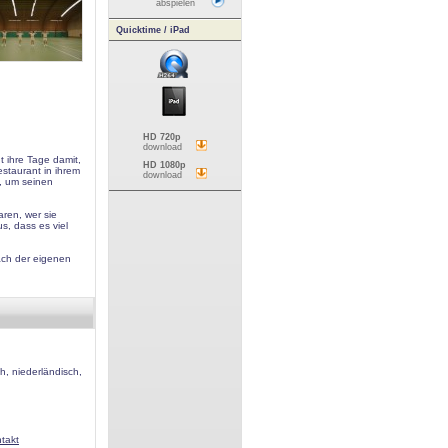
abspielen
Quicktime / iPad
HD 720p
download
 ihre Tage damit,
HD 1080p
estaurant in ihrem
download
t, um seinen
aren, wer sie
us, dass es viel
ach der eigenen
h, niederländisch,
ntakt