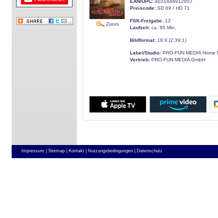
EAN/UPC:
4031846912857
Preiscode:
SD 69 / HD 71
FSK-Freigabe:
12
Zoom
Laufzeit:
ca. 95 Min.
Bildformat:
16:9 (2.39:1)
Label/Studio:
PRO-FUN MEDIA Home E
Vertrieb:
PRO-FUN MEDIA GmbH
Impressum |
Sitemap |
Kontakt |
Nutzungsbedingungen |
Datenschutz