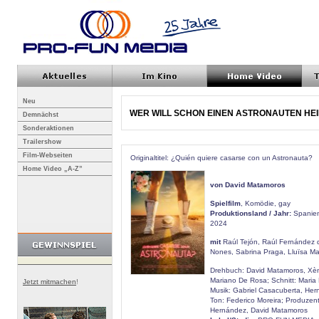
Neu
WER WILL SCHON EINEN ASTRONAUTEN HE
Demnächst
Sonderaktionen
Trailershow
Film-Webseiten
Originaltitel: ¿Quién quiere casarse con un Astronauta?
Home Video „A-Z”
von David Matamoros
Spielfilm
, Komödie, gay
Produktionsland / Jahr:
Spanien
2024
mit
Raúl Tejón, Raúl Fernández d
Nones, Sabrina Praga, Lluïsa Mal
Drehbuch: David Matamoros, Xèn
Mariano De Rosa; Schnitt: Maria 
Jetzt mitmachen
!
Musik: Gabriel Casacuberta, Hern
Ton: Federico Moreira; Produzen
Hernández, David Matamoros