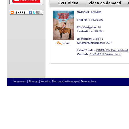
NATIONALHYMNE
Titel-Nr.:
PFK01291
FSK-Freigabe:
16
Laufzeit:
ca. 99 Min.
Bildformat:
1.66 : 1
Kinovorführformate:
DCP
Zoom
Label/Studio:
CINEMIEN Deutschland
Vertrieb:
CINEMIEN Deutschland
Impressum |
Sitemap |
Kontakt |
Nutzungsbedingungen |
Datenschutz