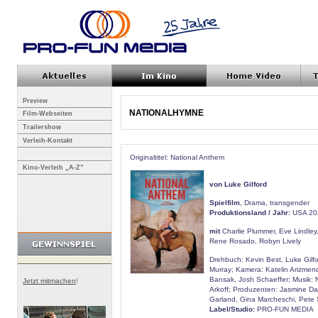
Preview
NATIONALHYMNE
Film-Webseiten
Trailershow
Verleih-Kontakt
Originaltitel: National Anthem
Kino-Verleih „A-Z”
von Luke Gilford
Spielfilm
, Drama, transgender
Produktionsland / Jahr:
USA 20
mit
Charlie Plummer, Eve Lindley
Rene Rosado, Robyn Lively
Drehbuch: Kevin Best, Luke Gilf
Murray; Kamera: Katelin Arizmend
Bansak, Josh Schaeffer; Musik: N
Jetzt mitmachen
!
Arkoff; Produzenten: Jasmine Da
Garland, Gina Marcheschi, Pete 
Label/Studio:
PRO-FUN MEDIA