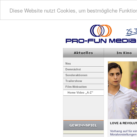
Diese Website nutzt Cookies, um bestmögliche Funktion
Neu
Demnächst
Sonderaktionen
Trailershow
Film-Webseiten
Home Video „A-Z”
LOVE & REVOLUTIO
Vorhang auf für e
Moralvorstellungen