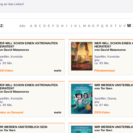
ung an das Leben!
W
Z:
Alle
A
B
C
D
E
F
G
H
I
J
K
L
M
N
O
P
Q
R
S
T
U
V
ER WILL SCHON EINEN ASTRONAUTEN
WER WILL SCHON EINEN
EIRATEN?
HEIRATEN?
on David Matamoros
von David Matamoros
pielfilm, Komödie
Spielfilm, Komödie
ay
gay
a. 95 Min.
ca. 95 Min.
VD-Video
mehr
Filmdownload
ER WILL SCHON EINEN ASTRONAUTEN
WIR WERDEN UNSTERBLIC
EIRATEN?
von Tor Iben
on David Matamoros
pielfilm, Komödie
Spielfilm, Drama
ay
gay
a. 95 Min.
ca. 87 Min.
ideo on Demand
mehr
DVD-Video
IR WERDEN UNSTERBLICH SEIN
WIR WERDEN UNSTERBLIC
on Tor Iben
von Tor Iben