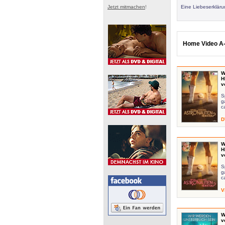
Jetzt mitmachen
!
Eine Liebeserklär
Home Video A-
W
H
v
S
g
c
D
W
H
v
S
g
c
V
W
v