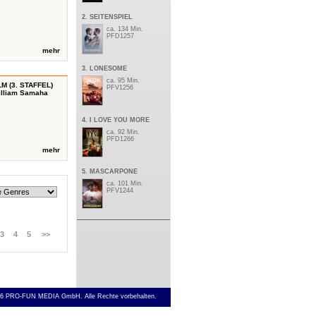
2. SEITENSPIEL
ca. 134 Min.
PFD1257
mehr
3. LONESOME
ca. 95 Min.
M (3. STAFFEL)
PFV1256
William Samaha
4. I LOVE YOU MORE
ca. 92 Min.
PFD1266
mehr
5. MASCARPONE
ca. 101 Min.
PFV1244
3
4
5
>>
6 PRO-FUN MEDIA GmbH. Alle Rechte vorbehalten.