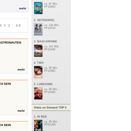
ca. 87 Min.
PF1265D
mehr
2. SEITENSPIEL
X
Y
Z
0-9
ca. 134 Min.
PF1257D
3. MASCARPONE
 ASTRONAUTEN
ca. 101 Min.
PF1244D
4. TWO
ca. 80 Min.
mehr
PF1248D
H SEIN
5. LONESOME
ca. 95 Min.
PF1256D
Video on Demand TOP 5
mehr
1. IN BED
ca. 85 Min.
PFD1264
H SEIN