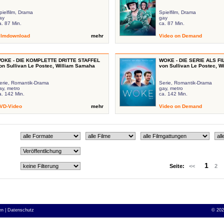
pielfilm, Drama
Spielfilm, Drama
ay
gay
a. 87 Min.
ca. 87 Min.
ilmdownload
mehr
Video on Demand
OKE - DIE KOMPLETTE DRITTE STAFFEL
WOKE - DIE SERIE ALS FIL
on Sullivan Le Postec, William Samaha
von Sullivan Le Postec, 
erie, Romantik-Drama
Serie, Romantik-Drama
ay, metro
gay, metro
a. 142 Min.
ca. 142 Min.
VD-Video
mehr
Video on Demand
1
Seite:
<<
2
n |
Datenschutz
©
202