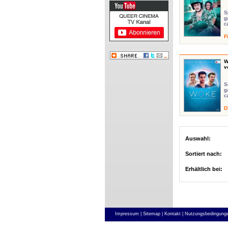
S
g
c
F
W
v
S
g
c
D
Auswahl:
Sortiert nach:
Erhältlich bei:
Impressum |
Sitemap |
Kontakt |
Nutzungsbedingunge