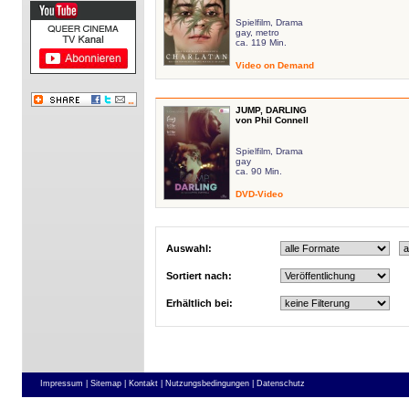
Spielfilm, Drama
gay, metro
ca. 119 Min.
Video on Demand
JUMP, DARLING
von Phil Connell
Spielfilm, Drama
gay
ca. 90 Min.
DVD-Video
Auswahl:
Sortiert nach:
Erhältlich bei:
Impressum |
Sitemap |
Kontakt |
Nutzungsbedingungen |
Datenschutz