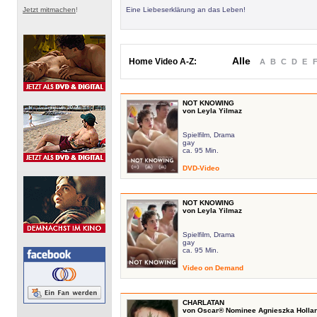
Jetzt mitmachen
!
Eine Liebeserklärung an das Leben!
Alle
Home Video A-Z:
A
B
C
D
E
NOT KNOWING
von Leyla Yilmaz
Spielfilm, Drama
gay
ca. 95 Min.
DVD-Video
NOT KNOWING
von Leyla Yilmaz
Spielfilm, Drama
gay
ca. 95 Min.
Video on Demand
CHARLATAN
von Oscar® Nominee Agnieszka Holla