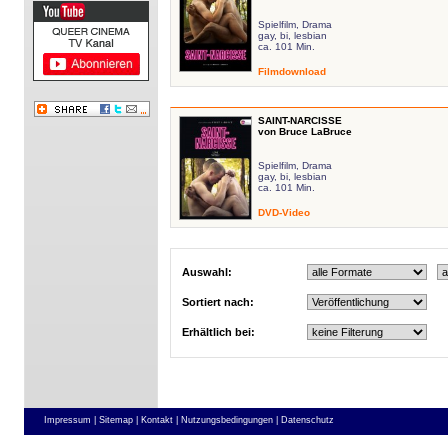
Spielfilm, Drama
gay, bi, lesbian
ca. 101 Min.
Filmdownload
SAINT-NARCISSE
von Bruce LaBruce
Spielfilm, Drama
gay, bi, lesbian
ca. 101 Min.
DVD-Video
Auswahl:
Sortiert nach:
Erhältlich bei:
Impressum |
Sitemap |
Kontakt |
Nutzungsbedingungen |
Datenschutz