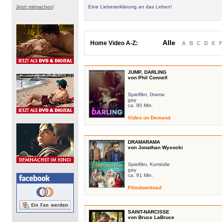
Jetzt mitmachen
!
Eine Liebeserklärung an das Leben!
Alle
Home Video A-Z:
A
B
C
D
E
JUMP, DARLING
von Phil Connell
Spielfilm, Drama
gay
ca. 90 Min.
Video on Demand
DRAMARAMA
von Jonathan Wysocki
Spielfilm, Komödie
gay
ca. 91 Min.
Filmdownload
SAINT-NARCISSE
von Bruce LaBruce