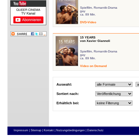
Spielfilm, Romantik-Drama
gay
ca. 89 Min.
DVD-Video
15 YEARS
von Xavier Giannoli
Spielfilm, Romantik-Drama
gay
ca. 89 Min.
Video on Demand
Auswahl:
Sortiert nach:
Erhältlich bei:
Impressum |
Sitemap |
Kontakt |
Nutzungsbedingungen |
Datenschutz