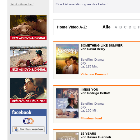
Jetzt mitmachen
!
Eine Liebeserklärung an das Leben!
Alle
Home Video A-Z:
A
B
C
D
E
SOMETHING LIKE SUMMER
von David Berry
Spielfilm, Drama
gay
ca. 115 Min.
Video on Demand
I MISS YOU
von Rodrigo Bellott
Spielfilm, Drama
gay
ca. 105 Min.
Filmdownload
15 YEARS
von Xavier Giannoli