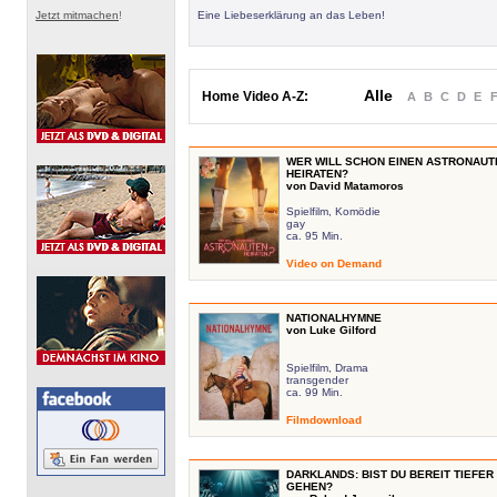
Jetzt mitmachen
!
Eine Liebeserklärung an das Leben!
Alle
Home Video A-Z:
A
B
C
D
E
WER WILL SCHON EINEN ASTRONAUT
HEIRATEN?
von David Matamoros
Spielfilm, Komödie
gay
ca. 95 Min.
Video on Demand
NATIONALHYMNE
von Luke Gilford
Spielfilm, Drama
transgender
ca. 99 Min.
Filmdownload
DARKLANDS: BIST DU BEREIT TIEFER
GEHEN?