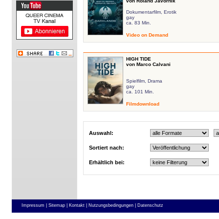
von Roland Javornik
Dokumentarfilm, Erotik
gay
ca. 83 Min.
Video on Demand
HIGH TIDE
von Marco Calvani
Spielfilm, Drama
gay
ca. 101 Min.
Filmdownload
Auswahl:
Sortiert nach:
Erhältlich bei:
Impressum |
Sitemap |
Kontakt |
Nutzungsbedingungen |
Datenschutz