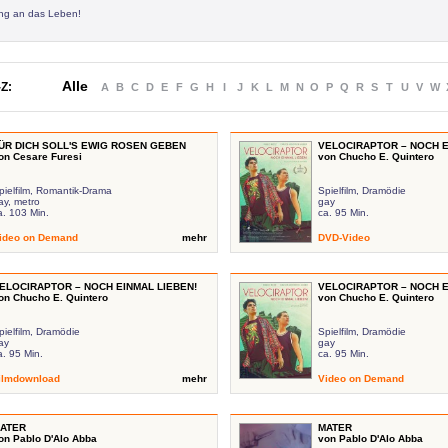
ung an das Leben!
Alle
Z:
A
B
C
D
E
F
G
H
I
J
K
L
M
N
O
P
Q
R
S
T
U
V
W
ÜR DICH SOLL'S EWIG ROSEN GEBEN
VELOCIRAPTOR – NOCH E
on Cesare Furesi
von Chucho E. Quintero
pielfilm, Romantik-Drama
Spielfilm, Dramödie
ay, metro
gay
a. 103 Min.
ca. 95 Min.
ideo on Demand
mehr
DVD-Video
ELOCIRAPTOR – NOCH EINMAL LIEBEN!
VELOCIRAPTOR – NOCH E
on Chucho E. Quintero
von Chucho E. Quintero
pielfilm, Dramödie
Spielfilm, Dramödie
ay
gay
a. 95 Min.
ca. 95 Min.
ilmdownload
mehr
Video on Demand
ATER
MATER
on Pablo D'Alo Abba
von Pablo D'Alo Abba