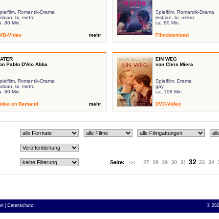
pielfilm, Romantik-Drama
Spielfilm, Romantik-Drama
esbian, bi, metro
lesbian, bi, metro
a. 80 Min.
ca. 80 Min.
VD-Video
mehr
Filmdownload
ATER
EIN WEG
on Pablo D'Alo Abba
von Chris Miera
pielfilm, Romantik-Drama
Spielfilm, Drama
esbian, bi, metro
gay
a. 80 Min.
ca. 108 Min.
ideo on Demand
mehr
DVD-Video
32
Seite:
<<
27
28
29
30
31
33
34
n |
Datenschutz
©
202