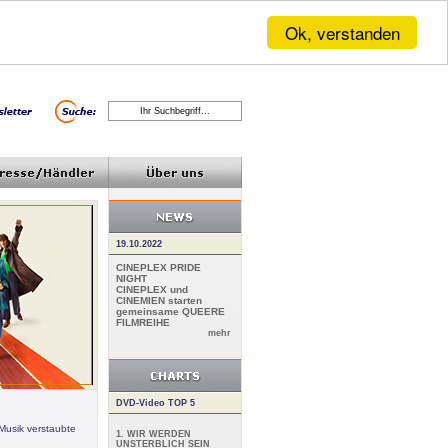
Ok, verstanden
19.10.2022
CINEPLEX PRIDE
NIGHT
CINEPLEX und
CINEMIEN starten
gemeinsame QUEERE
FILMREIHE
mehr
DVD-Video TOP 5
Musik verstaubte
1. WIR WERDEN
UNSTERBLICH SEIN