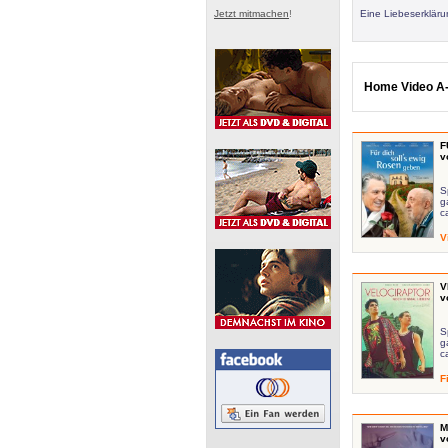
Jetzt mitmachen
!
Eine Liebeserklär
Home Video A-
F
v
S
g
c
V
V
v
S
g
c
F
M
v