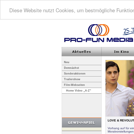
Diese Website nutzt Cookies, um bestmögliche Funktion
Neu
Demnächst
Sonderaktionen
Trailershow
Film-Webseiten
Home Video „A-Z”
LOVE & REVOLUTIO
Vorhang auf für e
Moralvorstellungen