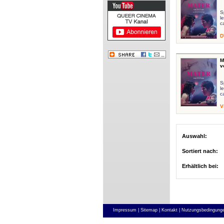
S
l
c
D
M
v
S
l
c
V
Auswahl:
Sortiert nach:
Erhältlich bei:
Impressum |
Sitemap |
Kontakt |
Nutzungsbedingunge