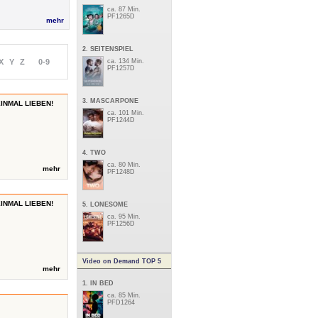
ca. 87 Min.
PF1265D
mehr
2. SEITENSPIEL
X
Y
Z
0-9
ca. 134 Min.
PF1257D
3. MASCARPONE
INMAL LIEBEN!
ca. 101 Min.
PF1244D
4. TWO
ca. 80 Min.
mehr
PF1248D
INMAL LIEBEN!
5. LONESOME
ca. 95 Min.
PF1256D
Video on Demand TOP 5
mehr
1. IN BED
ca. 85 Min.
PFD1264