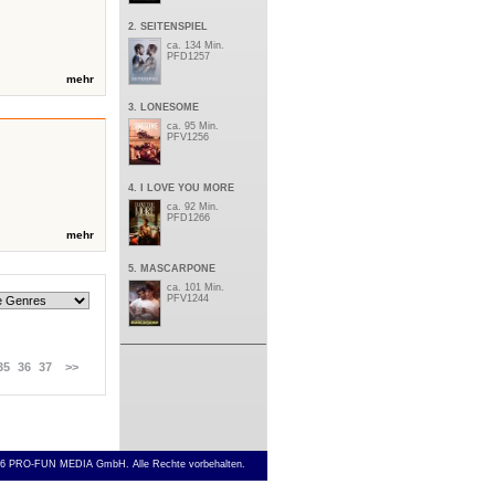
2. SEITENSPIEL
ca. 134 Min.
PFD1257
mehr
3. LONESOME
ca. 95 Min.
PFV1256
4. I LOVE YOU MORE
ca. 92 Min.
PFD1266
mehr
5. MASCARPONE
ca. 101 Min.
PFV1244
35
36
37
>>
6 PRO-FUN MEDIA GmbH. Alle Rechte vorbehalten.