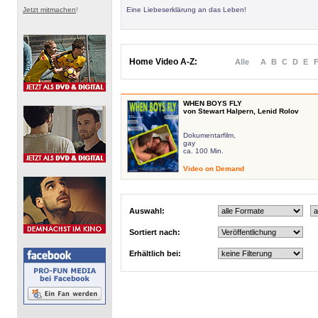
Jetzt mitmachen
!
Eine Liebeserklärung an das Leben!
Home Video A-Z:
Alle
A
B
C
D
E
WHEN BOYS FLY
von Stewart Halpern, Lenid Rolov
Dokumentarfilm,
gay
ca. 100 Min.
Video on Demand
Auswahl:
Sortiert nach:
Erhältlich bei: