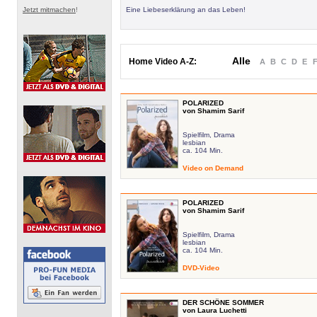
Jetzt mitmachen
!
Eine Liebeserklärung an das Leben!
Alle
Home Video A-Z:
A
B
C
D
E
POLARIZED
von Shamim Sarif
Spielfilm, Drama
lesbian
ca. 104 Min.
Video on Demand
POLARIZED
von Shamim Sarif
Spielfilm, Drama
lesbian
ca. 104 Min.
DVD-Video
DER SCHÖNE SOMMER
von Laura Luchetti