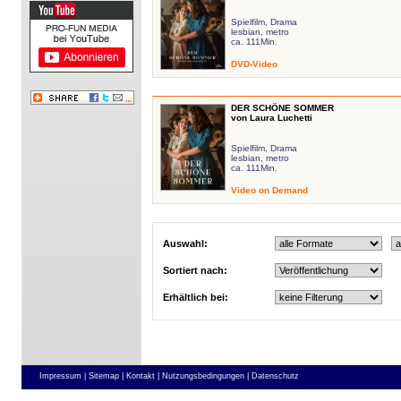
Spielfilm, Drama
lesbian, metro
ca. 111Min.
DVD-Video
DER SCHÖNE SOMMER
von Laura Luchetti
Spielfilm, Drama
lesbian, metro
ca. 111Min.
Video on Demand
Auswahl:
Sortiert nach:
Erhältlich bei:
Impressum |
Sitemap |
Kontakt |
Nutzungsbedingungen |
Datenschutz