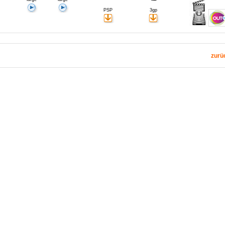
PSP
3gp
zurü