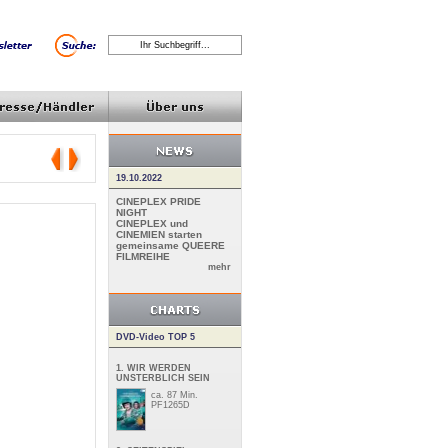
19.10.2022
CINEPLEX PRIDE
NIGHT
CINEPLEX und
CINEMIEN starten
gemeinsame QUEERE
FILMREIHE
mehr
DVD-Video TOP 5
1. WIR WERDEN
UNSTERBLICH SEIN
ca. 87 Min.
PF1265D