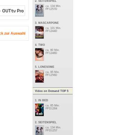
2. SEITENSPIEL
ca. 134 Min.
PF1257D
3. MASCARPONE
ca. 101 Min.
PF1244D
ck zur Auswahl
4. TWO
ca. 80 Min.
PF1248D
5. LONESOME
ca. 95 Min.
PF1256D
Video on Demand TOP 5
1. IN BED
ca. 85 Min.
PFD1264
2. SEITENSPIEL
ca. 134 Min.
PFD1257