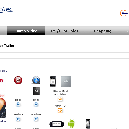
r Trailer:
er Boy
iPhone, iPod
abspielen
small
small
Apple TV
medium
medium
Infos
large
large