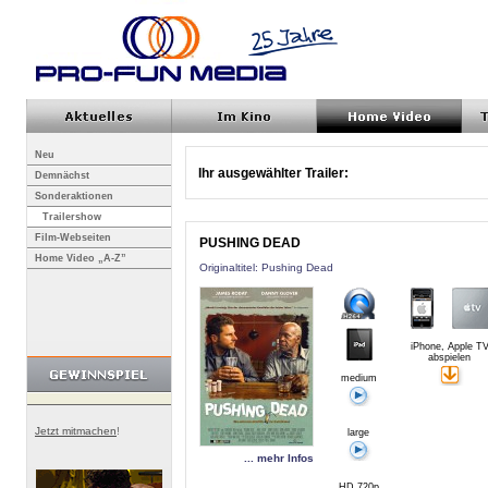
Neu
Ihr ausgewählter Trailer:
Demnächst
Sonderaktionen
Trailershow
Film-Webseiten
PUSHING DEAD
Home Video „A-Z”
Originaltitel: Pushing Dead
iPhone, Apple T
abspielen
medium
Jetzt mitmachen
!
large
... mehr Infos
HD 720p