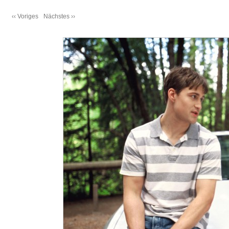
‹‹ Voriges
Nächstes ››