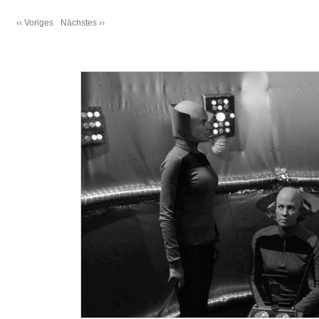
‹‹ Voriges
Nächstes ››