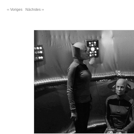
‹‹ Voriges
Nächstes ››