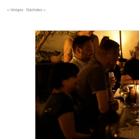
‹‹ Voriges
Nächstes ››