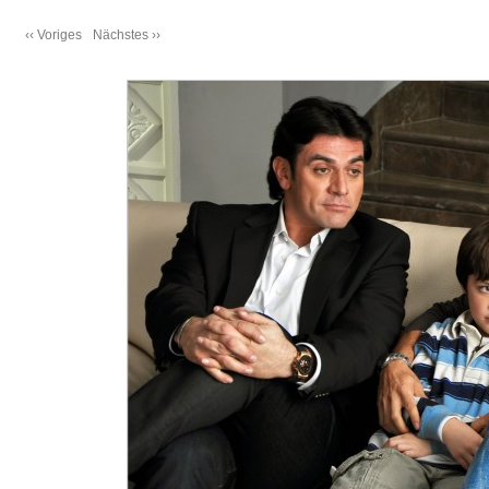
‹‹ Voriges
Nächstes ››