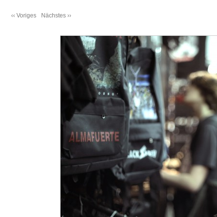
‹‹ Voriges
Nächstes ››