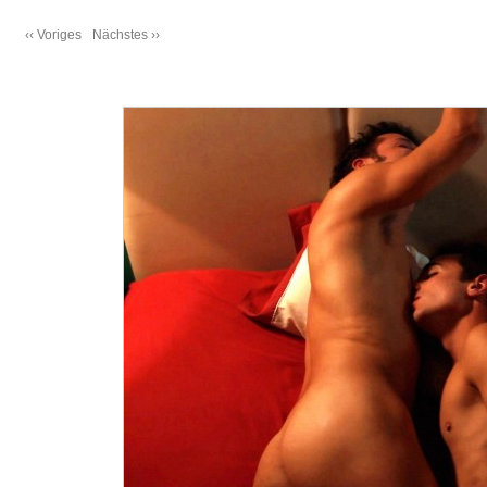
‹‹ Voriges
Nächstes ››