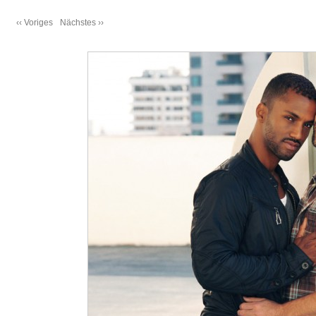
‹‹ Voriges
Nächstes ››