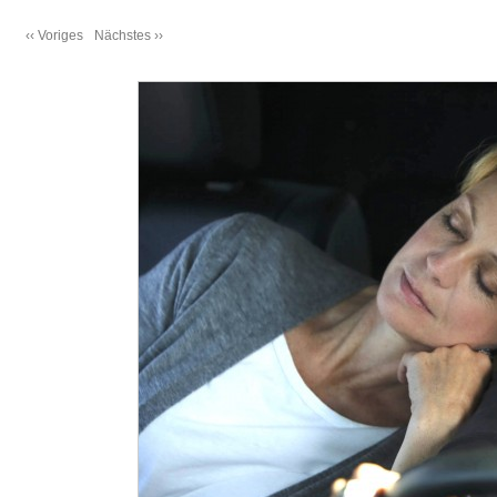
‹‹ Voriges
Nächstes ››