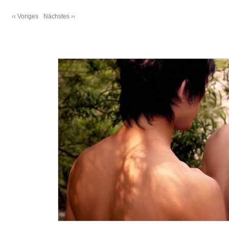
‹‹ Voriges
Nächstes ››