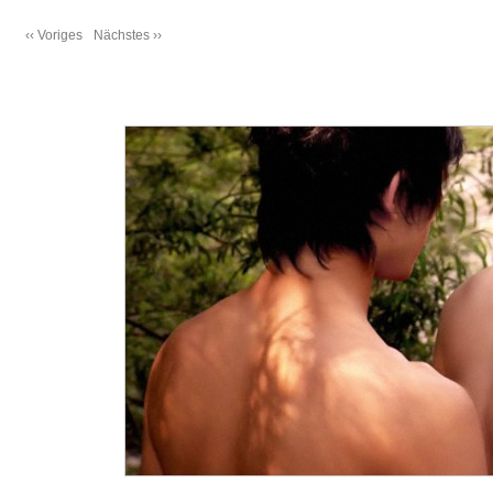
‹‹ Voriges
Nächstes ››