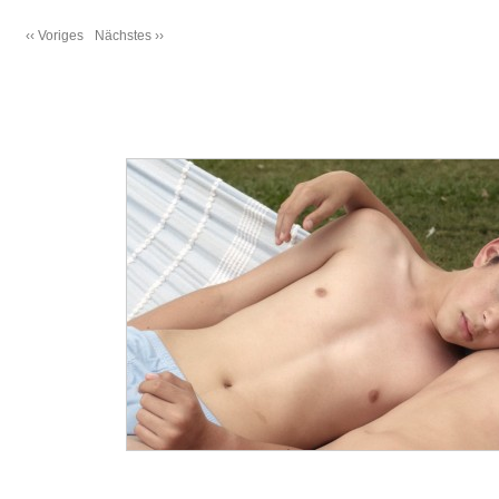
‹‹ Voriges
Nächstes ››