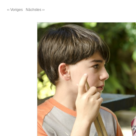
‹‹ Voriges
Nächstes ››