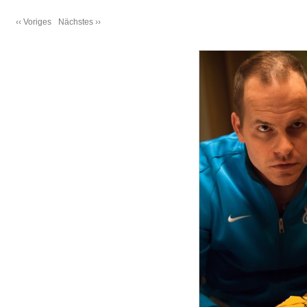
‹‹ Voriges
Nächstes ››