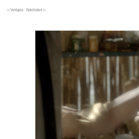
‹‹ Voriges
Nächstes ››