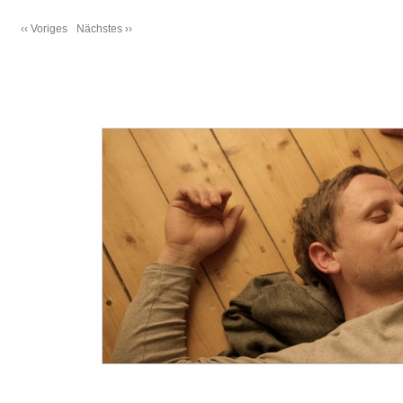
‹‹ Voriges
Nächstes ››