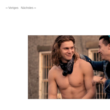
‹‹ Voriges
Nächstes ››