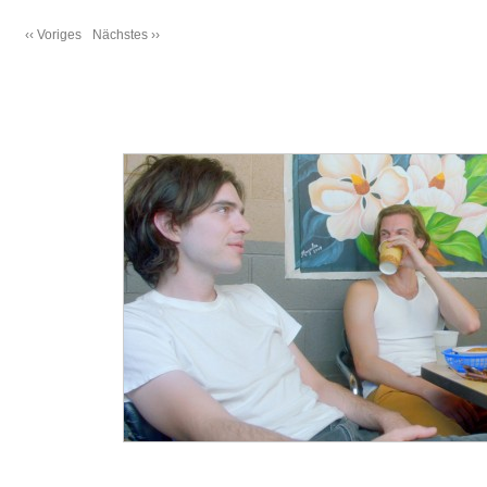
‹‹ Voriges
Nächstes ››