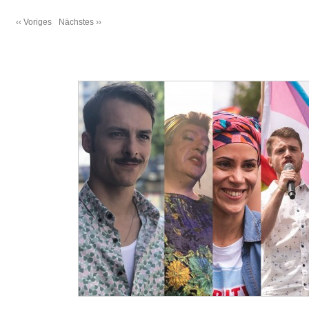
‹‹ Voriges
Nächstes ››