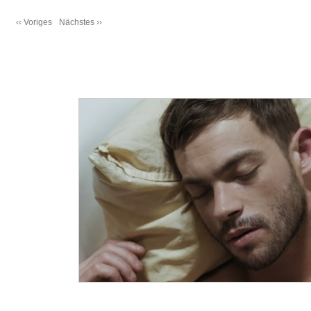
‹‹ Voriges
Nächstes ››