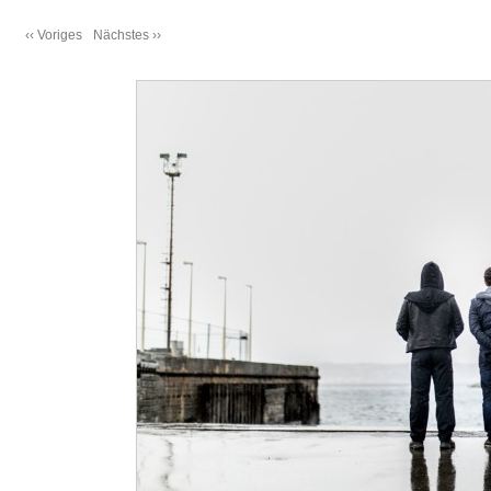
‹‹ Voriges
Nächstes ››