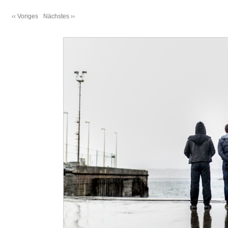
‹‹ Voriges
Nächstes ››