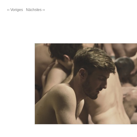
‹‹ Voriges
Nächstes ››