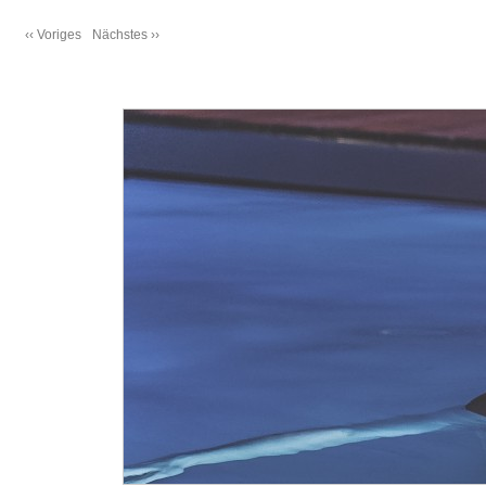
‹‹ Voriges
Nächstes ››